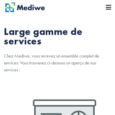
Panneau de gestion des cookies
Med
Large gamme de
Ser
services
Tari
Chez Mediwe, vous recevez un ensemble complet de
services. Vous trouverez ci-dessous un aperçu de nos
Méd
services :
FA
Con